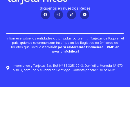
Síguenos en nuestras Redes
Infórmese sobre las entidades autorizadas para emitir Tarjetas de Pago en el
país, quienes se encuentran inscritas en los Registros de Emisores de
Tarjetas que lleva la
Comisión para el Mercado Financiero – CMF, en
www.cmfchile.cl
Inversiones y Tarjetas S.A., Rut N° 85.325.100-3, Domicilio: Moneda N° 970,
piso 14, comuna y ciudad de Santiago- Gerente general: Felipe Ruiz