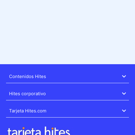
Contenidos Hites
Hites corporativo
Tarjeta Hites.com