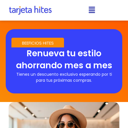
BEEFICIOS HITES
Renueva tu estilo
ahorrando mes a mes
Tienes un descuento exclusivo esperando por ti
para tus próximas compras.