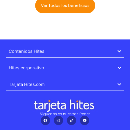
Ver todos los beneficios
Contenidos Hites
Hites corporativo
Tarjeta Hites.com
Síguenos en nuestras Redes