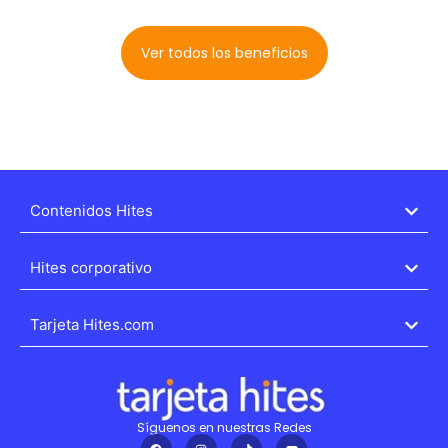
Ver todos los beneficios
Contenidos Hites
Hites corporativo
Tarjeta Hites.com
Síguenos en nuestras Redes