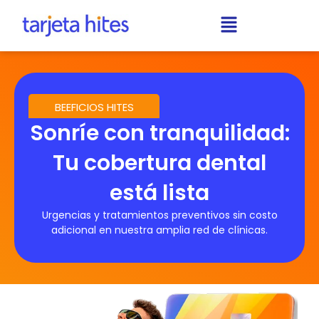
BEEFICIOS HITES
Sonríe con tranquilidad:
Tu cobertura dental
está lista
Urgencias y tratamientos preventivos sin costo
adicional en nuestra amplia red de clínicas.